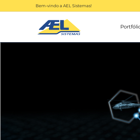
Bem-vindo a AEL Sistemas!
Portfóli