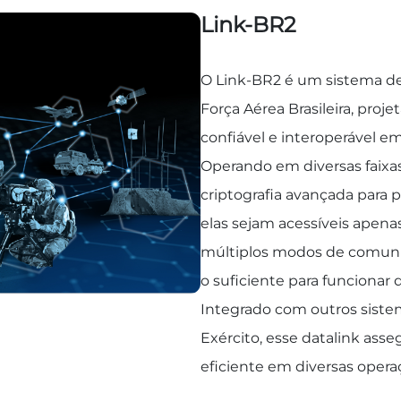
Link-BR2
O Link-BR2 é um sistema de
Força Aérea Brasileira, proj
confiável e interoperável e
Operando em diversas faixas 
criptografia avançada para 
elas sejam acessíveis apenas
múltiplos modos de comunic
o suficiente para funcionar
Integrado com outros sist
Exército, esse datalink as
eficiente em diversas operaç