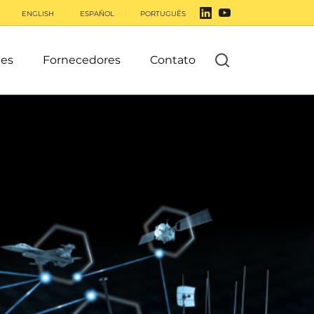
ENGLISH
ESPAÑOL
PORTUGUÊS
es
Fornecedores
Contato