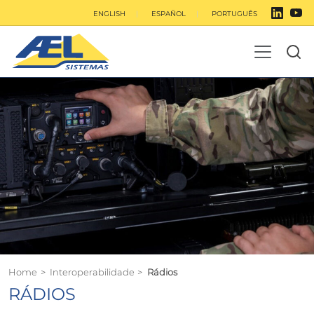
ENGLISH
ESPAÑOL
PORTUGUÊS
Home
>
Interoperabilidade
>
Rádios
RÁDIOS