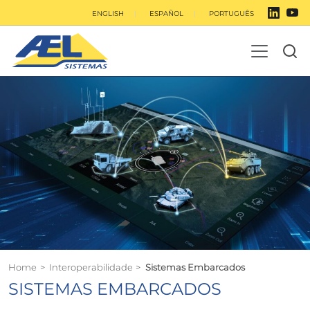
ENGLISH
ESPAÑOL
PORTUGUÊS
Home
>
Interoperabilidade
>
Sistemas Embarcados
SISTEMAS EMBARCADOS