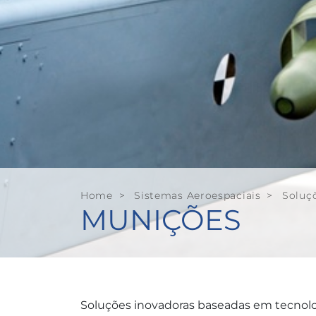
Home
>
Sistemas Aeroespaciais
>
Soluçõ
MUNIÇÕES
Soluções inovadoras baseadas em tecnologi