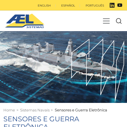
ENGLISH
ESPAÑOL
PORTUGUÊS
Home
>
Sistemas Navais
>
Sensores e Guerra Eletrônica
SENSORES E GUERRA
ELETRÔNICA