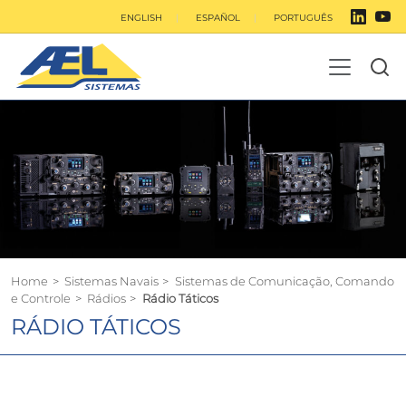
ENGLISH
ESPAÑOL
PORTUGUÊS
Home
>
Sistemas Navais
>
Sistemas de Comunicação, Comando
e Controle
>
Rádios
>
Rádio Táticos
RÁDIO TÁTICOS