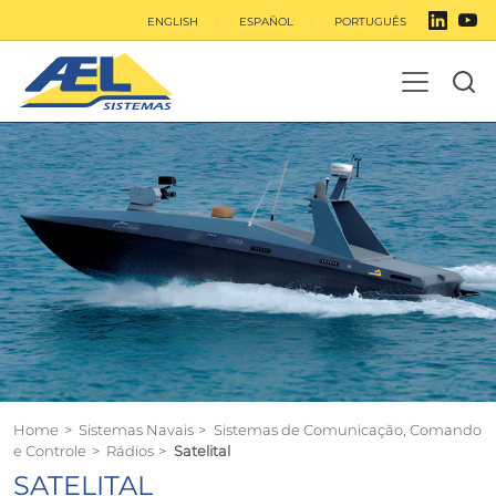
ENGLISH
ESPAÑOL
PORTUGUÊS
Home
>
Sistemas Navais
>
Sistemas de Comunicação, Comando
e Controle
>
Rádios
>
Satelital
SATELITAL