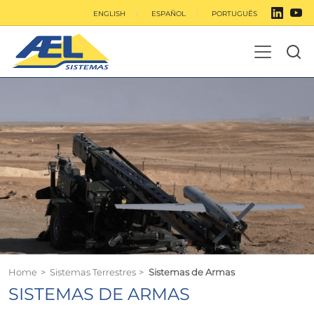
ENGLISH
ESPAÑOL
PORTUGUÊS
Home
>
Sistemas Terrestres
>
Sistemas de Armas
SISTEMAS DE ARMAS