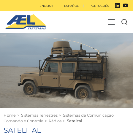
ENGLISH
ESPAÑOL
PORTUGUÊS
Home
>
Sistemas Terrestres
>
Sistemas de Comunicação,
Comando e Controle
>
Rádios
>
Satelital
SATELITAL