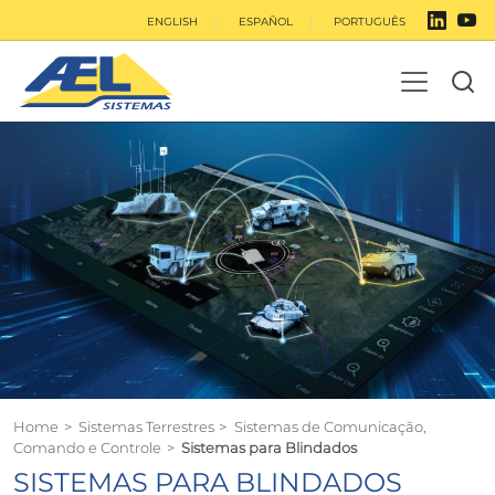
ENGLISH
ESPAÑOL
PORTUGUÊS
Home
>
Sistemas Terrestres
>
Sistemas de Comunicação,
Comando e Controle
>
Sistemas para Blindados
SISTEMAS PARA BLINDADOS