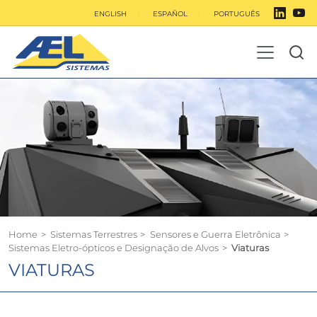
ENGLISH
ESPAÑOL
PORTUGUÊS
Home
>
Sistemas Terrestres
>
Sensores e Guerra Eletrônica
>
Sistemas Eletro-ópticos e Designação de Alvos
>
Viaturas
VIATURAS