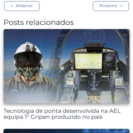
Navegação
Anterior
Próximo
de
Posts relacionados
Post
Tecnologia de ponta desenvolvida na AEL
equipa 1° Gripen produzido no país