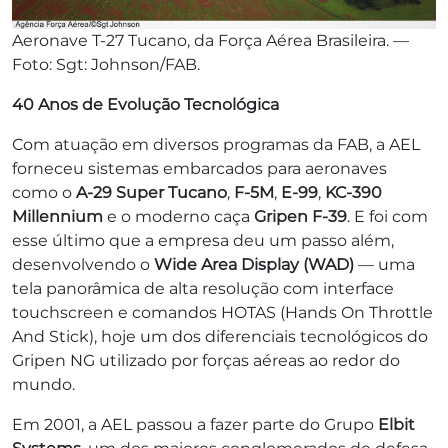
Aeronave T-27 Tucano, da Força Aérea Brasileira. —
Foto: Sgt: Johnson/FAB.
40 Anos de Evolução Tecnológica
Com atuação em diversos programas da FAB, a AEL
forneceu sistemas embarcados para aeronaves
como o
A-29 Super Tucano
,
F-5M
,
E-99
,
KC-390
Millennium
e o moderno caça
Gripen F-39
. E foi com
esse último que a empresa deu um passo além,
desenvolvendo o
Wide Area Display (WAD)
— uma
tela panorâmica de alta resolução com interface
touchscreen e comandos HOTAS (Hands On Throttle
And Stick), hoje um dos diferenciais tecnológicos do
Gripen NG utilizado por forças aéreas ao redor do
mundo.
Em 2001, a AEL passou a fazer parte do Grupo
Elbit