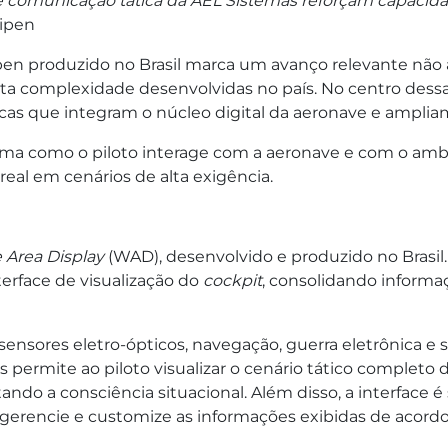
s e comunicação tática da AEL Sistemas reforçam capaci
ipen
pen produzido no Brasil marca um avanço relevante não 
a complexidade desenvolvidas no país. No centro dessa 
icas que integram o núcleo digital da aeronave e amplia
ma como o piloto interage com a aeronave e com o amb
eal em cenários de alta exigência.
 Area Display
(WAD), desenvolvido e produzido no Brasil.
erface de visualização do
cockpit
, consolidando informa
 sensores eletro-ópticos, navegação, guerra eletrônica 
os permite ao piloto visualizar o cenário tático completo
do a consciência situacional. Além disso, a interface é
 gerencie e customize as informações exibidas de acord