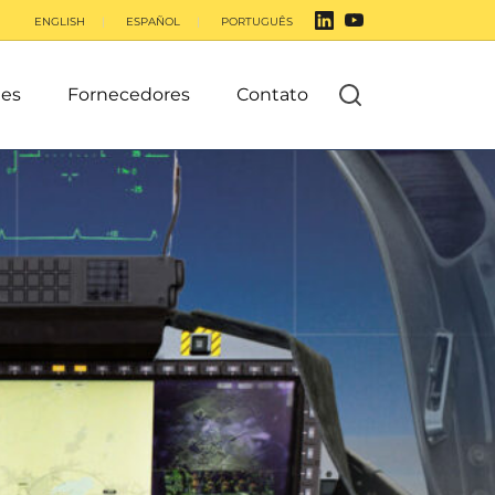
ENGLISH
ESPAÑOL
PORTUGUÊS
es
Fornecedores
Contato