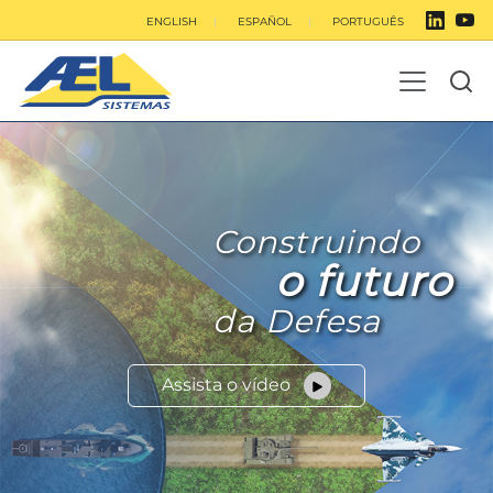
ENGLISH
ESPAÑOL
PORTUGUÊS
Construindo
o futuro
da Defesa
Assista o vídeo