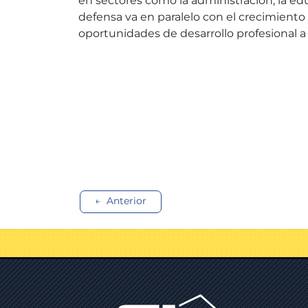
en sectores como la administración, la edu
defensa va en paralelo con el crecimient
oportunidades de desarrollo profesional a 
Navegación
Anterior
de
entradas