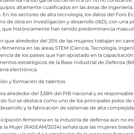
la defensa ha ido ganando terreno a un ritmo constante,
uipos altamente cualificados en las áreas de ingeniería, 
dos. En los sectores de alta tecnología, los datos del Fo
o de obra en investigación y desarrollo (I&D), con una pr
a, que históricamente han tenido predominancia masculi
an que alrededor del 25% de las mujeres trabajan en carr
 femenina en las áreas STEM (Ciencia, Tecnología, Ingeni
ncia de los países que han apostado en la capacitación te
entos estratégicos de la Base Industrial de Defensa (BID
erra electrónica.
ción y formación de talentos
enta alrededor del 3,58% del PIB nacional y es responsa
e do Sul se destaca como uno de los principales polos d
desarrollo y la fabricación de sistemas de alta complejida
rticipación femenina en la industria de defensa aún no 
de la Mujer (RASEAM/2024) señala que las mujeres brasi