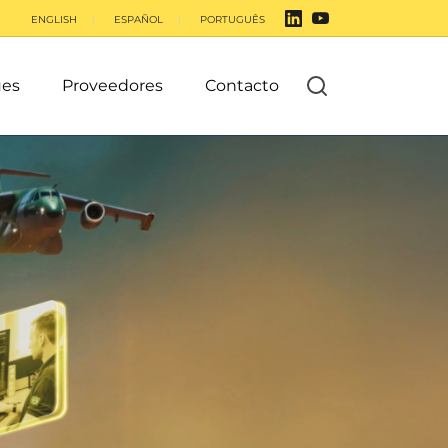
ENGLISH
ESPAÑOL
PORTUGUÊS
ues
Proveedores
Contacto