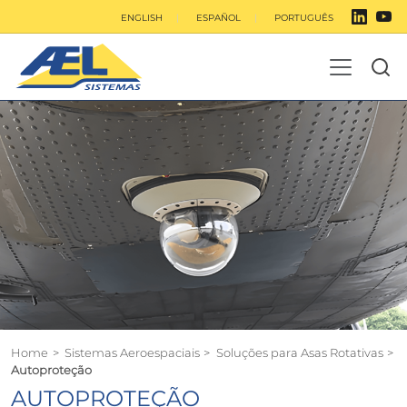
ENGLISH
ESPAÑOL
PORTUGUÊS
Home
>
Sistemas Aeroespaciais
>
Soluções para Asas Rotativas
>
Autoproteção
AUTOPROTEÇÃO