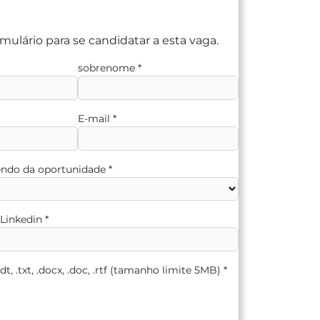
mulário para se candidatar a esta vaga.
sobrenome
*
E-mail
*
endo da oportunidade
*
 Linkedin
*
odt, .txt, .docx, .doc, .rtf (tamanho limite 5MB)
*