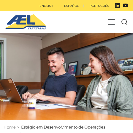
ENGLISH
ESPAÑOL
PORTUGUÊS
Home
>
Estágio em Desenvolvimento de Operações