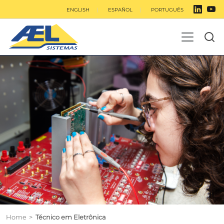
ENGLISH
ESPAÑOL
PORTUGUÊS
Home
>
Técnico em Eletrônica